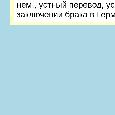
нем., устный перевод, у
заключении брака в Гер