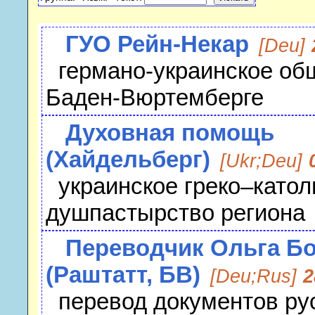
ГУО Рейн-Некар
[Deu]
германо-украинское об
Баден-Вюртемберге
Духовная помощь
(Хайдельберг)
[Ukr;Deu]
украинское греко–катол
душпастырство региона
Переводчик Ольга Б
(Раштатт, БВ)
[Deu;Rus]
2
перевод документов рус.