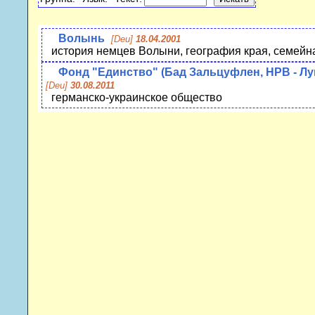
Волынь
[Deu]
18.04.2001
история немцев Волыни, география края, семейн
Фонд "Единство" (Бад Зальцуфлен, НРВ - Лу
[Deu]
30.08.2011
германско-украинское общество