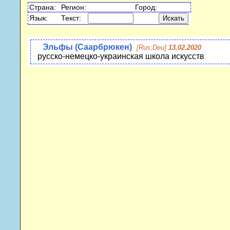
Страна:
Регион:
Город:
Язык:
Текст:
Эльфы (Саарбрюкен)
[Rus;Deu]
13.02.2020
русско-немецко-украинская школа искусств