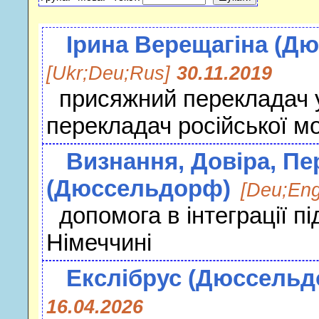
Ірина Верещагіна (Д
[Ukr;Deu;Rus]
30.11.2019
присяжний перекладач у
перекладач російської м
Визнання, Довіра, Пе
(Дюссельдорф)
[Deu;Eng
допомога в інтеграції під
Німеччині
Екслібрус (Дюссель
16.04.2026