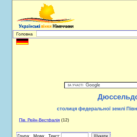
Головна
Дюссельд
столиця федеральної землi Пiв
Пiв. Рейн-Вестфалiя
(12)
Група:
Мова:
Текст: