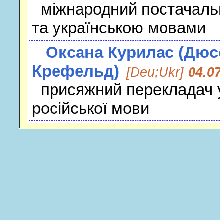
міжнародний постачальн
та українською мовами
Оксана Курилас (Дю
Крефельд)
[Deu;Ukr]
04.0
присяжний перекладач ук
російської мови