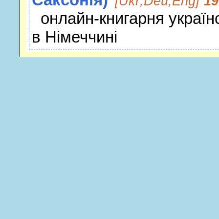
[Ukr;Deu;Eng]
19
онлайн-книгарня українс
в Німеччинi