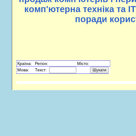
комп'ютерна техніка та ІТ
поради корис
Країна:
Регiон:
Мiсто:
Мова:
Текст: