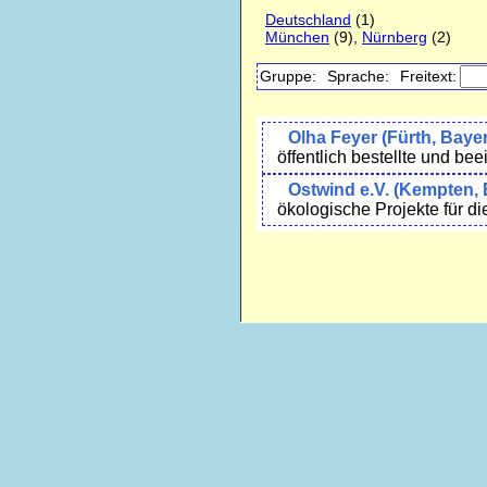
Deutschland
(1)
München
(9),
Nürnberg
(2)
Gruppe:
Sprache:
Freitext:
Olha Feyer (Fürth, Baye
öffentlich bestellte und be
Ostwind e.V. (Kempten,
ökologische Projekte für d