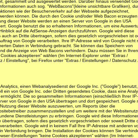
net, gesammelt und ausgewertet werden. Darüber hinaus verwendet Go
formationen auch sog. "WebBacons"(kleine unsichtbare Grafiken), du
ktionen wie der Besucherverkehr auf der Webseite aufgezeichnet,
werden können. Die durch den Cookie und/oder Web Bacon erzeugten
zung dieser Website werden an einen Server von Google in den USA
ert. Google benutzt die so erhaltenen Informationen, um eine Auswert
Hinblick auf die AdSense-Anzeigen durchzuführen. Google wird diese
auch an Dritte übertragen, sofern dies gesetzlich vorgeschrieben ist o
Auftrag von Google verarbeiten. Ihre IP-Adresse wird von Google nicht 
erten Daten in Verbindung gebracht. Sie können das Speichern von
 und die Anzeige von Web Bacons verhindern. Dazu müssen Sie in Ihren
Cookies akzeptieren" wählen (Im Internet-Explorer unter "Extras /
 / Einstellung", bei Firefox unter "Extras / Einstellungen / Datenschutz 
Analytics, einen Webanalysedienst der Google Inc. ("Google") benutzt,
ll ein von Google Inc. oder Dritten gesendetes Cookie, dass eine Anal
ermöglicht. Die so gesammelten Informationen (einschließlich Ihrer IP-
rver von Google in den USA übertragen und dort gespeichert. Google 
 Nutzung dieser Website auszuwerten, um Reports über die
ebsitebetreiber zusammenzustellen und um weitere mit der Websitenut
undene Dienstleistungen zu erbringen. Google wird diese Informatione
 übertragen, sofern dies gesetzlich vorgeschrieben oder soweit Dritte 
verarbeiten. Google wird in keinem Fall Ihre IP-Adresse mit anderen v
n Verbindung bringen. Die Installation der Cookies können Sie verhind
wser-Einstellungen "keine Cookies akzeptieren" wählen (Im Internet-