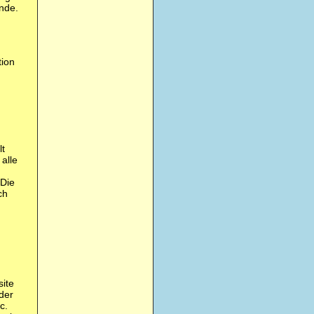
nde.
tion
lt
 alle
 Die
ch
ite
der
c.