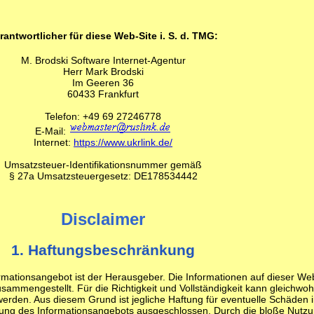
rantwortlicher für diese Web-Site i. S. d. TMG:
M. Brodski Software Internet-Agentur
Herr Mark Brodski
Im Geeren 36
60433 Frankfurt
Telefon: +49 69 27246778
E-Mail:
Internet:
https://www.ukrlink.de/
Umsatzsteuer-Identifikationsnummer gemäß
§ 27a Umsatzsteuergesetz: DE178534442
Disclaimer
1. Haftungsbeschränkung
ormationsangebot ist der Herausgeber. Die Informationen auf dieser We
sammengestellt. Für die Richtigkeit und Vollständigkeit kann gleichwoh
den. Aus diesem Grund ist jegliche Haftung für eventuelle Schäden 
ng des Informationsangebots ausgeschlossen. Durch die bloße Nutz