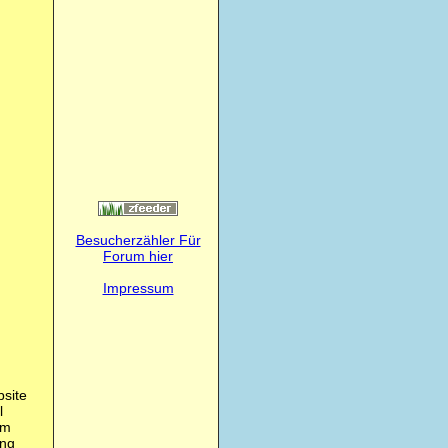
Besucherzähler Für
Forum hier
Impressum
bsite
l
im
ung