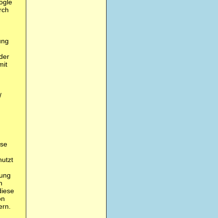
ogle
rch
ung
der
mit
/
yse
nutzt
zung
n
diese
on
ern.