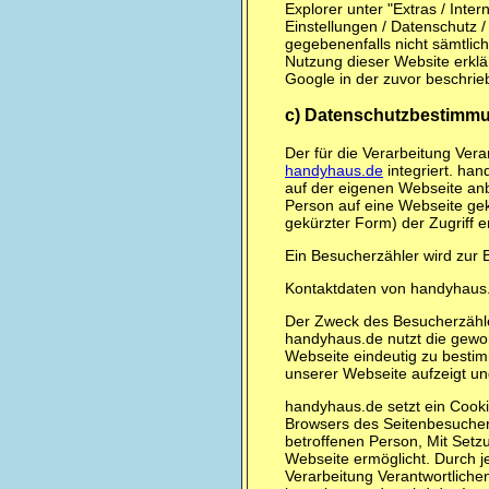
Explorer unter "Extras / Inter
Einstellungen / Datenschutz /
gegebenenfalls nicht sämtlic
Nutzung dieser Website erklä
Google in der zuvor beschri
c) Datenschutzbestimm
Der für die Verarbeitung Ver
handyhaus.de
integriert. ha
auf der eigenen Webseite anb
Person auf eine Webseite ge
gekürzter Form) der Zugriff er
Ein Besucherzähler wird zur 
Kontaktdaten von handyhaus.
Der Zweck des Besucherzähle
handyhaus.de nutzt die gewo
Webseite eindeutig zu bestimm
unserer Webseite aufzeigt un
handyhaus.de setzt ein Cookie
Browsers des Seitenbesucher
betroffenen Person, Mit Set
Webseite ermöglicht. Durch je
Verarbeitung Verantwortliche