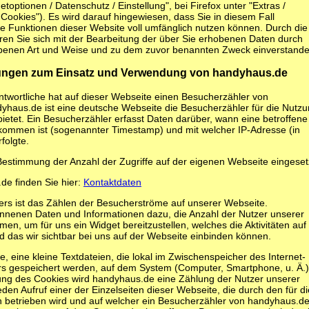
netoptionen / Datenschutz / Einstellung", bei Firefox unter "Extras /
 Cookies"). Es wird darauf hingewiesen, dass Sie in diesem Fall
he Funktionen dieser Website voll umfänglich nutzen können. Durch die
ren Sie sich mit der Bearbeitung der über Sie erhobenen Daten durch
ebenen Art und Weise und zu dem zuvor benannten Zweck einverstande
ungen zum Einsatz und Verwendung von handyhaus.de
antwortliche hat auf dieser Webseite einen Besucherzähler von
ndyhaus.de ist eine deutsche Webseite die Besucherzähler für die Nutz
ietet. Ein Besucherzähler erfasst Daten darüber, wann eine betroffene
kommen ist (sogenannter Timestamp) und mit welcher IP-Adresse (in
folgte.
Bestimmung der Anzahl der Zugriffe auf der eigenen Webseite eingeset
de finden Sie hier:
Kontaktdaten
rs ist das Zählen der Besucherströme auf unserer Webseite.
nnenen Daten und Informationen dazu, die Anzahl der Nutzer unserer
en, um für uns ein Widget bereitzustellen, welches die Aktivitäten auf
d das wir sichtbar bei uns auf der Webseite einbinden können.
, eine kleine Textdateien, die lokal im Zwischenspeicher des Internet-
s gespeichert werden, auf dem System (Computer, Smartphone, u. Ä.)
zung des Cookies wird handyhaus.de eine Zählung der Nutzer unserer
den Aufruf einer der Einzelseiten dieser Webseite, die durch den für di
n betrieben wird und auf welcher ein Besucherzähler von handyhaus.d