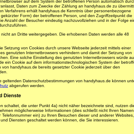
nternetbrowser auf dem System der betroffenen Person automatisch durc
eranlasst, Daten zum Zwecke der Zählung an handyhaus.de zu übermitt
en Verfahrens erhält handyhaus.de Kenntnis über personenbezogene
 gekürzter Form) der betroffenen Person, und den Zugriffzeitpunkt die
e Anzahl der Besucher eindeutig nachzuvollziehen und in der Folge ei
durchzuführen.
nicht an Dritte weitergegeben. Die erhobenen Daten werden alle 48
ie Setzung von Cookies durch unsere Webseite jederzeit mittels einer
des genutzten Internetbrowsers verhindern und damit der Setzung von
hen. Eine solche Einstellung des genutzten Internetbrowsers würde a
de ein Cookie auf dem informationstechnologischen System der betrof
 von handyhaus.de bereits gesetzter Cookie jederzeit über den
den.
die geltenden Datenschutzbestimmungen von handyhaus.de können unt
chutz
abgerufen werden.
d Dienste
 schaltet, die unter Punkt 4a) nicht näher bezeichnete sind, nutzen di
hmen möglicherweise Informationen (dies schließt nicht Ihren Namen,
r Telefonnummer ein) zu Ihren Besuchen dieser und anderer Websites,
und Diensten geschaltet werden können, die Sie interessieren.