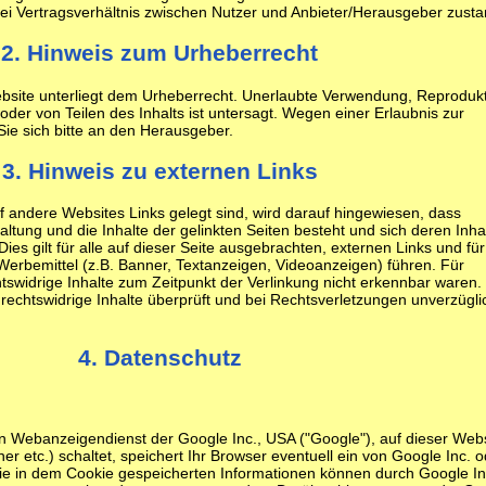
ei Vertragsverhältnis zwischen Nutzer und Anbieter/Herausgeber zusta
2. Hinweis zum Urheberrecht
ebsite unterliegt dem Urheberrecht. Unerlaubte Verwendung, Reproduk
der von Teilen des Inhalts ist untersagt. Wegen einer Erlaubnis zur
ie sich bitte an den Herausgeber.
3. Hinweis zu externen Links
f andere Websites Links gelegt sind, wird darauf hingewiesen, dass
taltung und die Inhalte der gelinkten Seiten besteht und sich deren Inha
ies gilt für alle auf dieser Seite ausgebrachten, externen Links und für
 Werbemittel (z.B. Banner, Textanzeigen, Videoanzeigen) führen. Für
echtswidrige Inhalte zum Zeitpunkt der Verlinkung nicht erkennbar waren.
rechtswidrige Inhalte überprüft und bei Rechtsverletzungen unverzügli
4. Datenschutz
n Webanzeigendienst der Google Inc., USA ("Google"), auf dieser Webs
 etc.) schaltet, speichert Ihr Browser eventuell ein von Google Inc. o
ie in dem Cookie gespeicherten Informationen können durch Google In