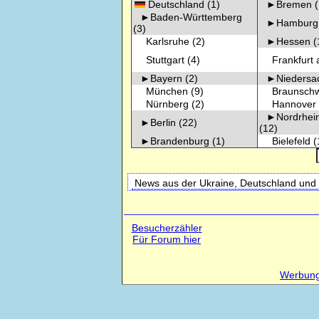
Deutschland
(1)
►Bremen
(
►Baden-Württemberg
►Hamburg
(3)
Karlsruhe
(2)
►Hessen
(
Stuttgart
(4)
Frankfurt 
►Bayern
(2)
►Niedersa
München
(9)
Braunschw
Nürnberg
(2)
Hannover
►Nordrhein
►Berlin
(22)
(12)
►Brandenburg
(1)
Bielefeld
(
News aus der Ukraine, Deutschland und 
Besucherzähler
Für Forum hier
Werbung