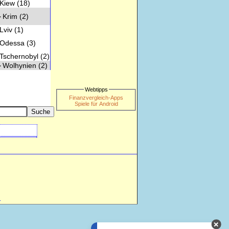
iew
(18)
Krim
(2)
viv
(1)
dessa
(3)
chernobyl
(2)
Wolhynien
(2)
Webtipps
Finanzvergleich-Apps
Spiele für Android
m