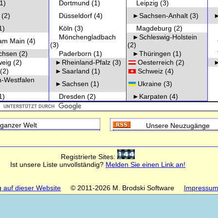
1)
Dortmund
(1)
Leipzig
(3)
K
(2)
Düsseldorf
(4)
►Sachsen-Anhalt
(3)
►
1)
Köln
(3)
Magdeburg
(2)
L
Mönchengladbach
►Schleswig-Holstein
am Main
(4)
O
(3)
(2)
chsen
(2)
Paderborn
(1)
►Thüringen
(1)
Ts
eig
(2)
►Rheinland-Pfalz
(3)
Oesterreich
(2)
►
(2)
►Saarland
(1)
Schweiz
(4)
-Westfalen
►Sachsen
(1)
Ukraine
(3)
1)
Dresden
(2)
►Karpaten
(4)
ganzer Welt
Unsere Neuzugänge
Registrierte Sites:
Ist unsere Liste unvollständig?
Melden Sie einen Link an!
 auf dieser Website
© 2011-2026 M. Brodski Software
Impressu