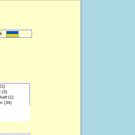
nk
22)
t
(3)
haft
(1)
er
(34)