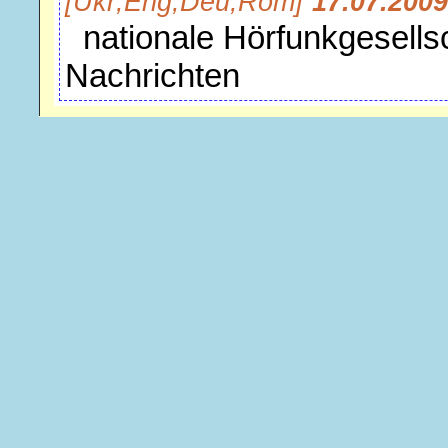
[Ukr;Eng;Deu;Rom]
17.07.2009
nationale Hörfunkgesellsc
Nachrichten